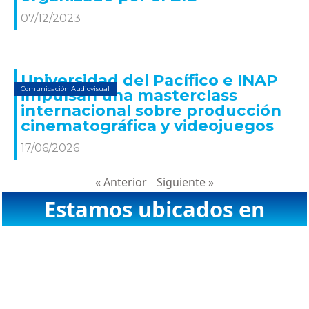
07/12/2023
Universidad del Pacífico e INAP
Comunicación Audiovisual
impulsan una masterclass
internacional sobre producción
cinematográfica y videojuegos
17/06/2026
« Anterior
Siguiente »
Estamos ubicados en