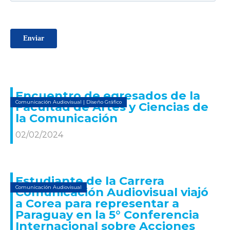
Encuentro de egresados de la
Comunicación Audiovisual
|
Diseño Gráfico
Facultad de Artes y Ciencias de
la Comunicación
02/02/2024
Estudiante de la Carrera
Comunicación Audiovisual
Comunicación Audiovisual viajó
a Corea para representar a
Paraguay en la 5° Conferencia
Internacional sobre Acciones