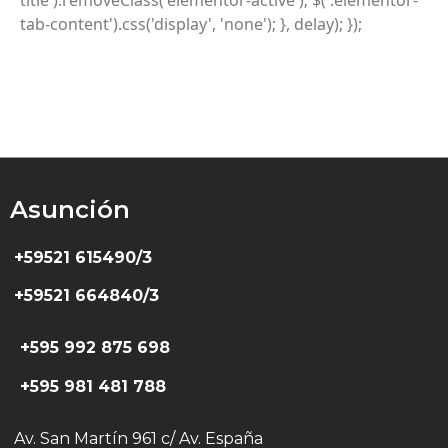
tab-content').css('display', 'none'); }, delay); });
Asunción
+59521 615490/3
+59521 664840/3
+595 992 875 698
+595 981 481 788
Av. San Martín 961 c/ Av. España