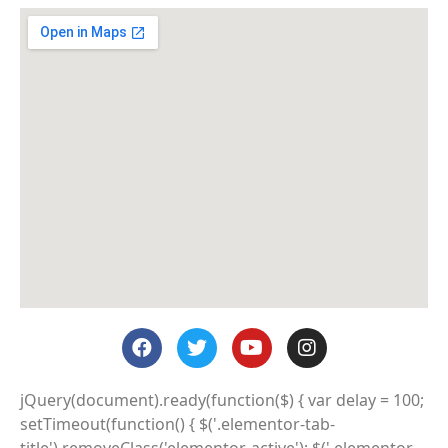
jQuery(document).ready(function($) { var delay = 100;
setTimeout(function() { $('.elementor-tab-
title').removeClass('elementor-active'); $('.elementor-