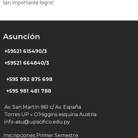
tan importante logro!
Asunción
+59521 615490/3
+59521 664840/3
+595 992 875 698
+595 981 481 788
Av. San Martín 961 c/ Av. España
Torres UP » O’Higgins esquina Austria
info-asu@upacifico.edu.py
Inscripciones Primer Semestre