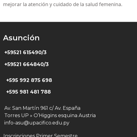
mejorar la atención y cuidado de la salud femenina.
Asunción
+59521 615490/3
+59521 664840/3
+595 992 875 698
+595 981 481 788
Av. San Martín 961 c/ Av. España
Torres UP » O’Higgins esquina Austria
info-asu@upacifico.edu.py
Inscripciones Primer Semestre