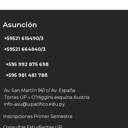
Asunción
+59521 615490/3
+59521 664840/3
+595 992 875 698
+595 981 481 788
Av. San Martín 961 c/ Av. España
Torres UP » O’Higgins esquina Austria
info-asu@upacifico.edu.py
Inscripciones Primer Semestre
Consultas Estudiantes UP