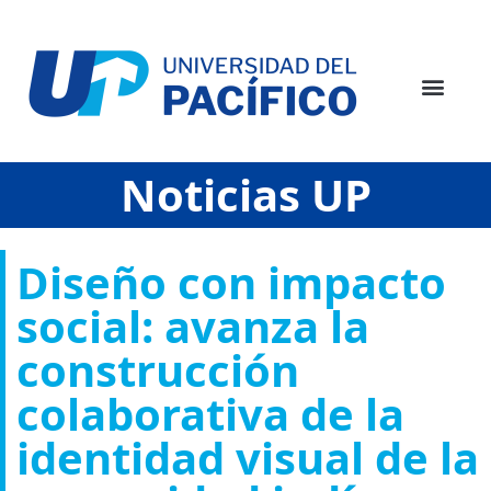
Noticias UP
Diseño con impacto
social: avanza la
construcción
colaborativa de la
identidad visual de la