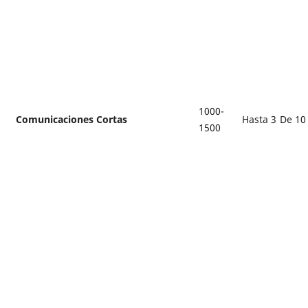
1000-
Comunicaciones Cortas
Hasta 3
De 10
1500