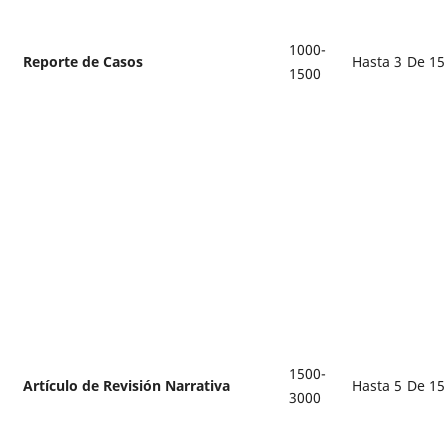
1000-
Reporte de Casos
Hasta 3
De 15
1500
1500-
Artículo de Revisión Narrativa
Hasta 5
De 15
3000